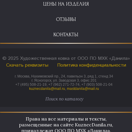
ЦЕНЫ НА ИЗДЕЛИЯ
ОТЗЫВЫ
КОНТАКТЫ
© 2025 Художественная ковка от ООО ПО МХК «Данила»
Скачать реквизиты
Политика конфиденциальности
г. Москва, Нахимовский пр., 24, павильон 3, ряд 1, стенд 34
г. Ясногорск, ул. Заводская 3, офис 201
+7 (495) 508-21-19, +7 (962) 271-72-74, +7 (903) 508-21-04
kuznecdanila@mail.ru
,
mastdanila@mail.ru
Права на все материалы и тексты,
размещенные на сайте KuznecDanila.ru,
принадлежат ООО ПО МХК «Данила».