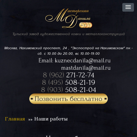
Тульский завод
художественной ковки
и металлоконструкций
Москва, Нахимовский проспект,
24 , "Экспострой на Нахимовском"
пн.-
сб. с 10.00 до 20.00, вс 10.00-19.00
Email:
kuznecdanila@mail.ru
mastdanila@mail.ru
8 (962)
271-72-74
8 (495)
508-21-19
8 (903)
508-21-04
Позвонить бесплатно
Главная
Наши работы