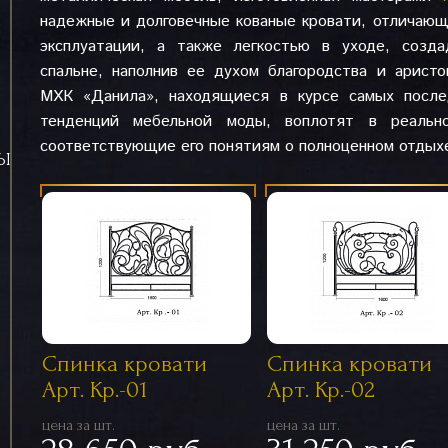
надежные и долговечные кованые кровати, отличаю
эксплуатации, а также легкостью в уходе, созд
спальне, наполнив ее духом благородства и арис
МХК «Данила», находящиеся в курсе самых после
тенденций мебельной моды, воплотят в реально
соответствующие его понятиям о полноценном отдых
СЫ
Спинка кровати
Спинка кровати
Арт. Кр.-01
Арт. Кр.-02
цена за шт.
цена за шт.