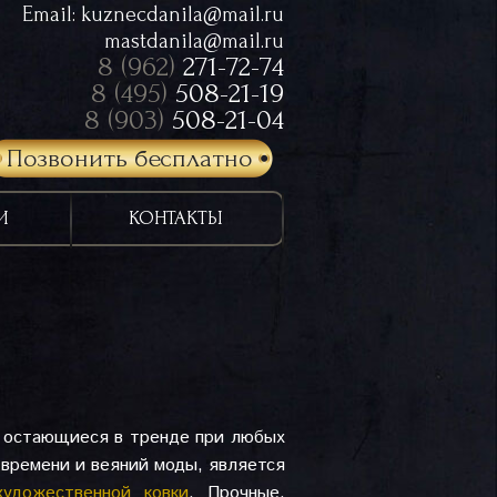
Email:
kuznecdanila@mail.ru
mastdanila@mail.ru
8 (962)
271-72-74
8 (495)
508-21-19
8 (903)
508-21-04
Позвонить бесплатно
И
КОНТАКТЫ
, остающиеся в тренде при любых
 времени и веяний моды, является
художественной ковки
. Прочные,