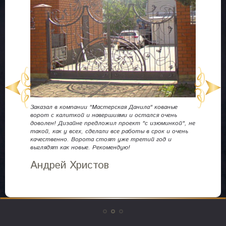
Заказал в компании "Мастерская Данила" кованые
ворот с калиткой и навершиями и остался очень
Дл
доволен! Дизайне предложил проект "с изюминкой", не
ошо
кра
такой, как у всех, сделали все работы в срок и очень
выг
качественно. Ворота стоят уже третий год и
км.
выглядят как новые. Рекомендую!
был
.
и д
Андрей Христов
Н