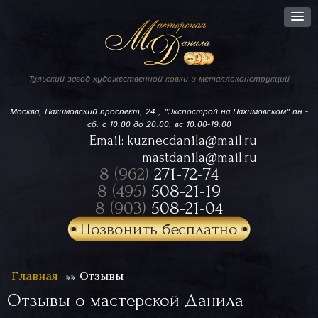
Тульский завод
художественной ковки
и металлоконструкций
Москва, Нахимовский проспект,
24 , "Экспострой на Нахимовском"
пн.-
сб. с 10.00 до 20.00, вс 10.00-19.00
Email:
kuznecdanila@mail.ru
mastdanila@mail.ru
8 (962)
271-72-74
8 (495)
508-21-19
8 (903)
508-21-04
Позвонить бесплатно
Главная
Отзывы
Отзывы о мастерской Данила