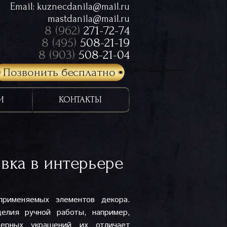
Email:
kuznecdanila@mail.ru
mastdanila@mail.ru
8 (962)
271-72-74
8 (495)
508-21-19
8 (903)
508-21-04
Позвонить бесплатно
И
КОНТАКТЫ
вка в интерьере
применяемых элементов декора.
елия ручной работы, например,
ьерных украшений их отличает