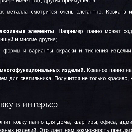
рьере имеет ряд других преимуществ:
ск металла смотрится очень элегантно. Ковка в 
клюзивные элементы
. Например, панно может сод
эншуй и многие другие;
, формы и варианты окраски и тиснения издели
 многофункциональных изделий
. Кованое панно н
ем для светильника. Получится не только красиво, 
овку в интерьер
нит ковку панно для дома, квартиры, офиса, адми
ваных изделий. Это дает нам возможность предла