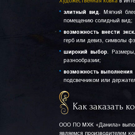
Художественная ковка
в инте
элитный вид
. Мягкий бле
помещению солидный вид;
возможность внести экс
герб или девиз, символы ф
широкий выбор
. Размеры
разнообразии;
возможность выполнения
подсвечником или держател
Как заказать к
ООО ПО МХК «Данила» выпол
являемся производителем ко