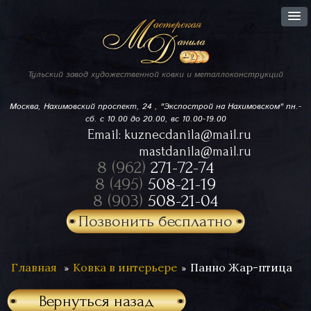
Тульский завод
художественной ковки
и металлоконструкций
Москва, Нахимовский проспект,
24 , "Экспострой на Нахимовском"
пн.-
сб. с 10.00 до 20.00, вс 10.00-19.00
Email:
kuznecdanila@mail.ru
mastdanila@mail.ru
8 (962)
271-72-74
8 (495)
508-21-19
8 (903)
508-21-04
Позвонить бесплатно
Главная
Ковка в интерьере
Панно Жар-птица
Вернуться назад