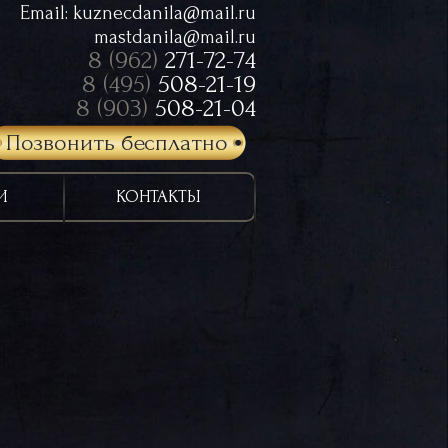
Email:
kuznecdanila@mail.ru
mastdanila@mail.ru
8 (962)
271-72-74
8 (495)
508-21-19
8 (903)
508-21-04
Позвонить бесплатно
И
КОНТАКТЫ