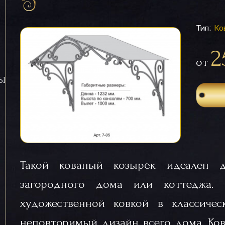
Тип:
Ко
2
от
СЫ
Такой кованый козырёк идеален 
загородного дома или коттеджа. 
художественной ковкой в классиче
неповторимый дизайн всего дома. Ко