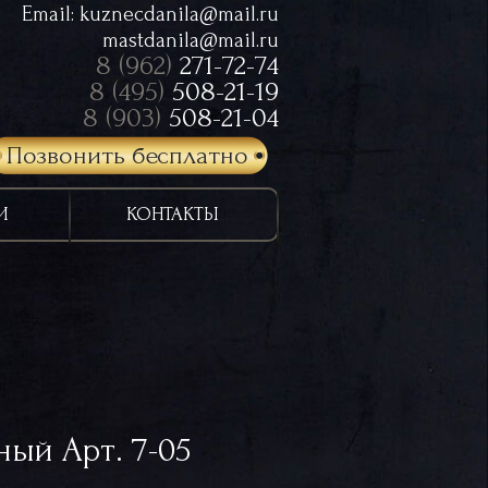
Email:
kuznecdanila@mail.ru
mastdanila@mail.ru
8 (962)
271-72-74
8 (495)
508-21-19
8 (903)
508-21-04
Позвонить бесплатно
И
КОНТАКТЫ
ный Арт. 7-05