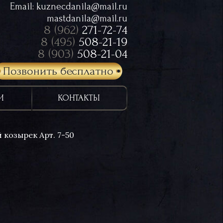
Email:
kuznecdanila@mail.ru
mastdanila@mail.ru
8 (962)
271-72-74
8 (495)
508-21-19
8 (903)
508-21-04
Позвонить бесплатно
И
КОНТАКТЫ
 козырек Арт. 7-50