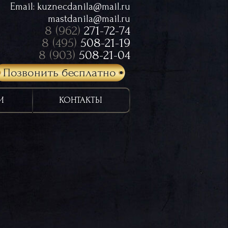
Email:
kuznecdanila@mail.ru
mastdanila@mail.ru
8 (962)
271-72-74
8 (495)
508-21-19
8 (903)
508-21-04
Позвонить бесплатно
И
КОНТАКТЫ