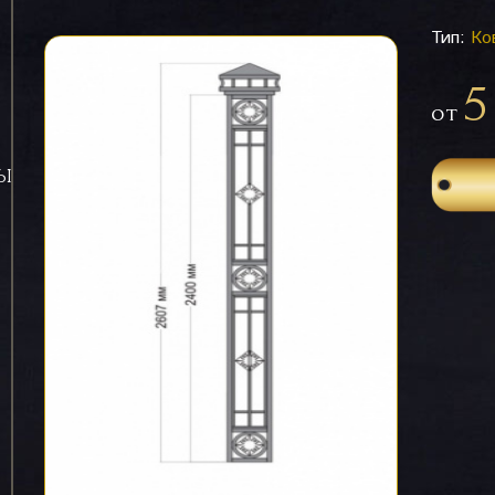
Тип:
Ко
5
от
СЫ