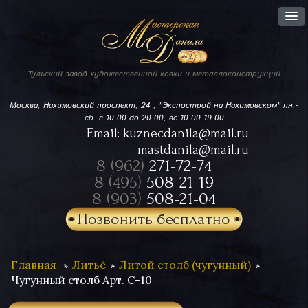
Тульский завод
художественной ковки
и металлоконструкций
Москва, Нахимовский проспект,
24 , "Экспострой на Нахимовском"
пн.-
сб. с 10.00 до 20.00, вс 10.00-19.00
Email:
kuznecdanila@mail.ru
mastdanila@mail.ru
8 (962)
271-72-74
8 (495)
508-21-19
8 (903)
508-21-04
Позвонить бесплатно
Главная
Литьё
Литой столб (чугунный)
Чугунный столб Арт. С-10