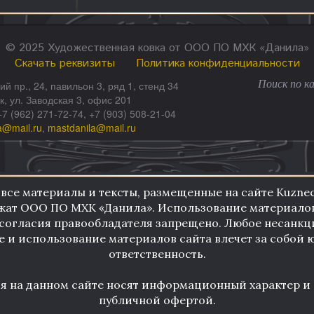
© 2025 Художественная ковка от ООО ПО МХК «Данила»
Скачать реквизиты
Политика конфиденциальности
ий пр., 24, павильон 3, ряд 1, стенд 34
ск, ул. Заводская 3, офис 201
+7 (962) 271-72-74, +7 (903) 508-21-04
a@mail.ru
,
mastdanila@mail.ru
 все материалы и тексты, размещенные на сайте KuznecD
ат ООО ПО МХК «Данила». Использование материалов
согласия правообладателя запрещено. Любое несанк
 и использование материалов сайта влечет за собой
ответственность.
ия на данном сайте носят информационный характер и 
публичной офертой.