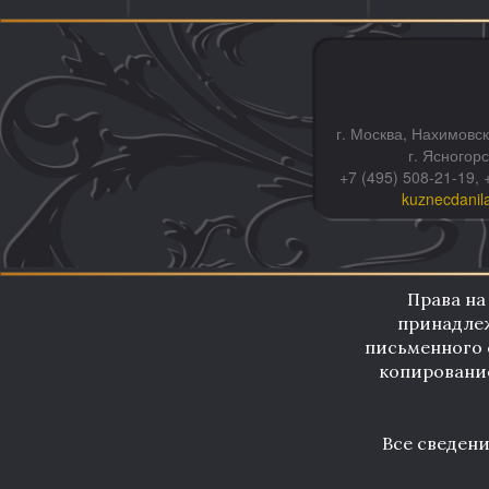
г. Москва, Нахимовск
г. Ясногор
+7 (495) 508-21-19, 
kuznecdanil
Права на
принадлеж
письменного 
копирование
Все сведен