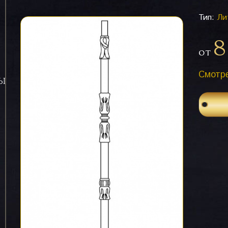
Тип:
Ли
8
от
Смотре
СЫ