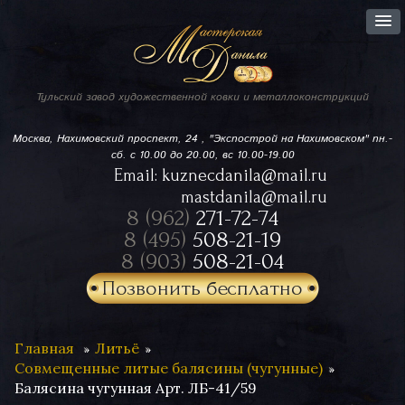
Тульский завод
художественной ковки
и металлоконструкций
Москва, Нахимовский проспект,
24 , "Экспострой на Нахимовском"
пн.-
сб. с 10.00 до 20.00, вс 10.00-19.00
Email:
kuznecdanila@mail.ru
mastdanila@mail.ru
8 (962)
271-72-74
8 (495)
508-21-19
8 (903)
508-21-04
Позвонить бесплатно
Главная
Литьё
Совмещенные литые балясины (чугунные)
Балясина чугунная Арт. ЛБ-41/59