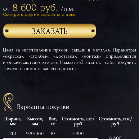
8 600 руб.
от
/п.м.
Смотреть другие варианты и цены
ЗАКАЗАТЬ
Цена за изготовление прямой секции в металле. Параметры
«окраска», «столбы», «доставка», «монтаж» определяются
и оплачиваются отдельно. Нажмите «Заказать», чтобы получить
точную стоимость вашего проекта.
Варианты покупки
Ширина,
Высота,
Вес,
Стоимость, шт./
Стоимость, п.м./
мм
мм
кг
руб
руб
210
920/960
10
3 400
8 600