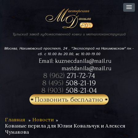
Тульский завод
художественной ковки
и металлоконструкций
Москва, Нахимовский проспект,
24 , "Экспострой на Нахимовском"
пн.-
сб. с 10.00 до 20.00, вс 10.00-19.00
Email:
kuznecdanila@mail.ru
mastdanila@mail.ru
8 (962)
271-72-74
8 (495)
508-21-19
8 (903)
508-21-04
Позвонить бесплатно
Главная
Новости
Кованые перила для Юлии Ковальчук и Алексея
Чумакова