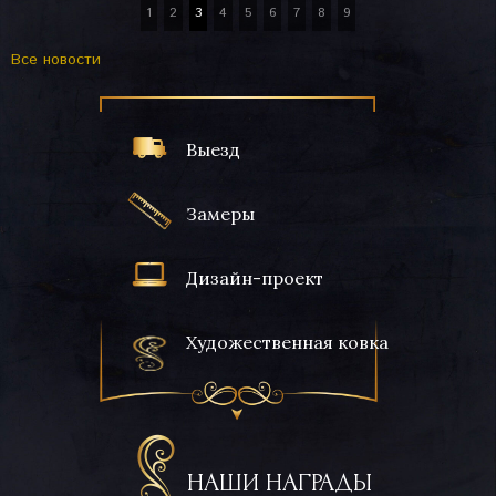
1
2
3
4
5
6
7
8
9
Вcе новости
Выезд
Замеры
Дизайн-проект
Художественная ковка
НАШИ НАГРАДЫ