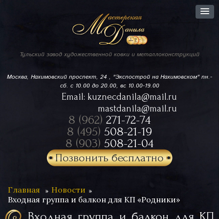
Тульский завод
художественной ковки
и металлоконструкций
Москва, Нахимовский проспект,
24 , "Экспострой на Нахимовском"
пн.-
сб. с 10.00 до 20.00, вс 10.00-19.00
Email:
kuznecdanila@mail.ru
mastdanila@mail.ru
8 (962)
271-72-74
8 (495)
508-21-19
8 (903)
508-21-04
Позвонить бесплатно
Главная
Новости
Входная группа и балкон для КП «Родники»
Входная группа и балкон для КП