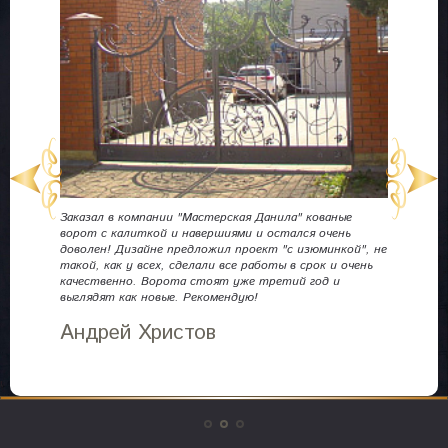
Заказал в компании "Мастерская Данила" кованые
ворот с калиткой и навершиями и остался очень
Дл
доволен! Дизайне предложил проект "с изюминкой", не
ошо
кра
такой, как у всех, сделали все работы в срок и очень
выг
качественно. Ворота стоят уже третий год и
км.
выглядят как новые. Рекомендую!
был
.
и д
Андрей Христов
Н