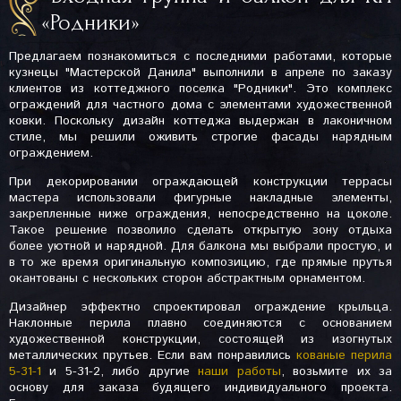
«Родники»
Предлагаем познакомиться с последними работами, которые
кузнецы "Мастерской Данила" выполнили в апреле по заказу
клиентов из коттеджного поселка "Родники". Это комплекс
ограждений для частного дома с элементами художественной
ковки. Поскольку дизайн коттеджа выдержан в лаконичном
стиле, мы решили оживить строгие фасады нарядным
ограждением.
При декорировании ограждающей конструкции террасы
мастера использовали фигурные накладные элементы,
закрепленные ниже ограждения, непосредственно на цоколе.
Такое решение позволило сделать открытую зону отдыха
более уютной и нарядной. Для балкона мы выбрали простую, и
в то же время оригинальную композицию, где прямые прутья
окантованы с нескольких сторон абстрактным орнаментом.
Дизайнер эффектно спроектировал ограждение крыльца.
Наклонные перила плавно соединяются с основанием
художественной конструкции, состоящей из изогнутых
металлических прутьев. Если вам понравились
кованые перила
5-31-1
и 5-31-2, либо другие
наши работы
, возьмите их за
основу для заказа будящего индивидуального проекта.