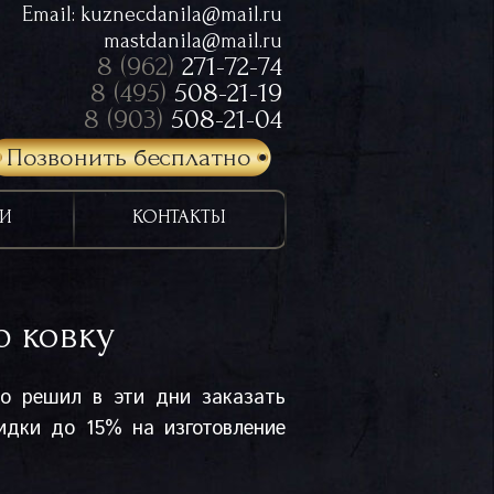
Email:
kuznecdanila@mail.ru
mastdanila@mail.ru
8 (962)
271-72-74
8 (495)
508-21-19
8 (903)
508-21-04
Позвонить бесплатно
И
КОНТАКТЫ
ю ковку
то решил в эти дни заказать
кидки до 15% на изготовление