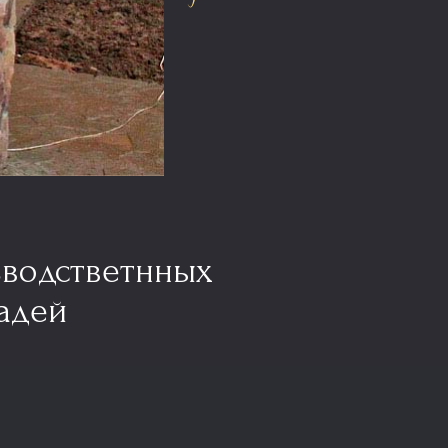
зводстветнных
адей