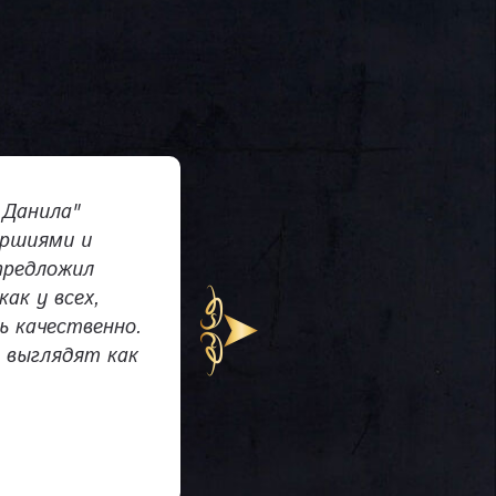
 Данила"
Дл
ершиями и
был
предложил
сро
как у всех,
объ
ь качественно.
мел
 выглядят как
ком
сво
Ни