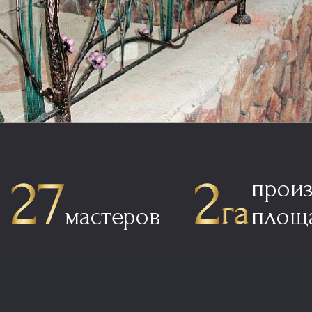
прои
мастеров
площ